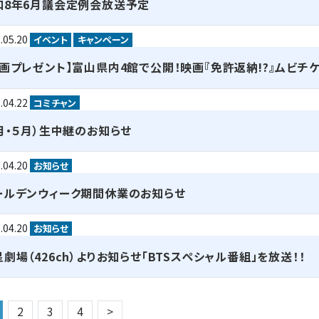
和8年6月議会定例会放送予定
.05.20
イベント
キャンペーン
映画プレゼント】富山県内4館で公開！映画『免許返納!?』ムビチケ
.04.22
コミチャン
4月・５月）生中継のお知らせ
.04.20
お知らせ
ールデンウィーク期間休業のお知らせ
.04.20
お知らせ
劇場（426ch）よりお知らせ「BTSスペシャル番組」を放送！！
稿ナビゲーション
2
3
4
>