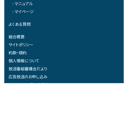
マニュアル
マイページ
よくある質問
組合概要
サイトポリシー
約款・規約
個人情報について
放送番組審議会だより
広告放送のお申し込み
みらーれTV受託事業者
関連リンク
高度無線環境整備推進事業における中間評価結果について