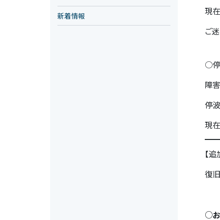
現在
新着情報
ご迷
○
障害
停波
現
【追
復旧
○