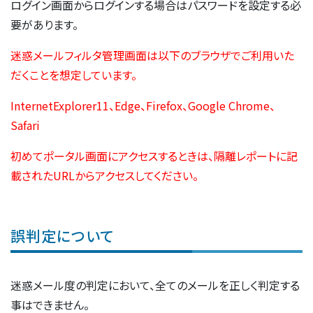
ログイン画面からログインする場合はパスワードを設定する必
要があります。
迷惑メールフィルタ管理画面は以下のブラウザでご利用いた
だくことを想定しています。
InternetExplorer11、Edge、Firefox、Google Chrome、
Safari
初めてポータル画面にアクセスするときは、隔離レポートに記
載されたURLからアクセスしてください。
誤判定について
迷惑メール度の判定において、全てのメールを正しく判定する
事はできません。