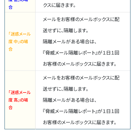
クスに届きます。
合
メールをお客様のメールボックスに配
送せずに、隔離します。
「迷惑メール
隔離メールがある場合は、
度 中」の場
合
『脅威メール隔離レポート』が１日１回
お客様のメールボックスに届きます。
メールをお客様のメールボックスに配
送せずに、隔離します。
「迷惑メール
隔離メールがある場合は、
度 高」の場
合
『脅威メール隔離レポート』が１日１回
お客様のメールボックスに届きます。