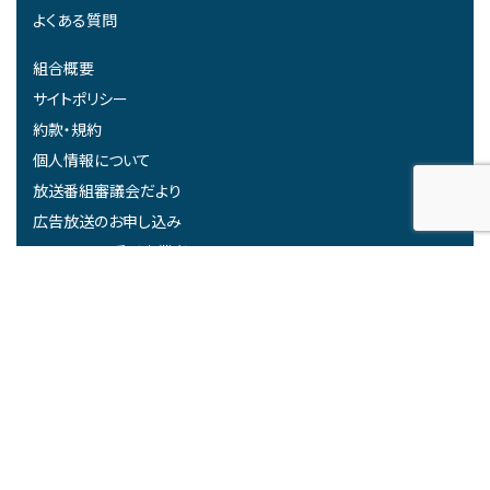
よくある質問
組合概要
サイトポリシー
約款・規約
個人情報について
放送番組審議会だより
広告放送のお申し込み
みらーれTV受託事業者
関連リンク
高度無線環境整備推進事業における中間評価結果について
Copyright 2022 みらーれTV. All rights reserved.