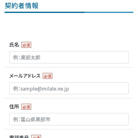
契約者情報
ー
ビ
ス
申
氏名
必須
し
込
み
メールアドレス
必須
住所
必須
電話番号
必須