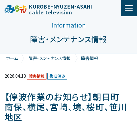
メインナビゲーション
KUROBE・NYUZEN・ASAHI
cable television
Information
障害・メンテナンス情報
ホーム
障害・メンテナンス情報
障害情報
【停波作業のお知らせ】朝日町 南保、横尾、宮崎、境、桜町、笹川
地区
2026.04.13
障害情報
復旧済み
【停波作業のお知らせ】朝日町
南保、横尾、宮崎、境、桜町、笹川
地区